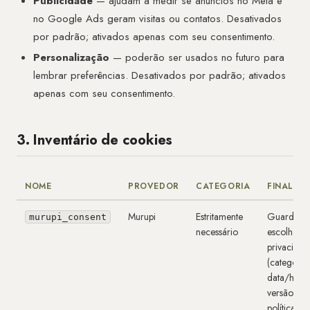
Publicidade
— ajudam a medir se anúncios no Meta e
no Google Ads geram visitas ou contatos. Desativados
por padrão; ativados apenas com seu consentimento.
Personalização
— poderão ser usados no futuro para
lembrar preferências. Desativados por padrão; ativados
apenas com seu consentimento.
3. Inventário de cookies
NOME
PROVEDOR
CATEGORIA
FINALID
Murupi
Estritamente
Guarda su
murupi_consent
necessário
escolhas d
privacidad
(categoria
data/hora
versão da
política) p