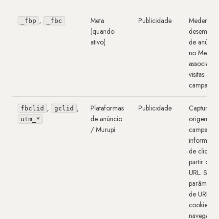
,
Meta
Publicidade
Medem
_fbp
_fbc
(quando
desempen
ativo)
de anúnci
no Meta e
associam
visitas a
campanha
,
,
Plataformas
Publicidade
Capturam
fbclid
gclid
de anúncio
origem da
utm_*
/ Murupi
campanha
informaçã
de clique 
partir da
URL. São
parâmetro
de URL, n
cookies d
navegado