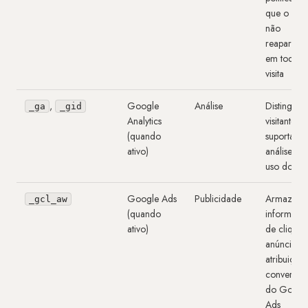
que o ban
não
reapareça
em toda
visita
,
Google
Análise
Distingue
_ga
_gid
Analytics
visitantes e
(quando
suportam
ativo)
análise de
uso do site
Google Ads
Publicidade
Armazena
_gcl_aw
(quando
informaçã
ativo)
de clique 
anúncio p
atribuição
conversõe
do Googl
Ads