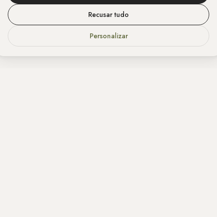
Recusar tudo
Personalizar
© 2026 Agência Murupi
M
Início
Clientes
Conteúdos
Política de privacidade
Termos de uso